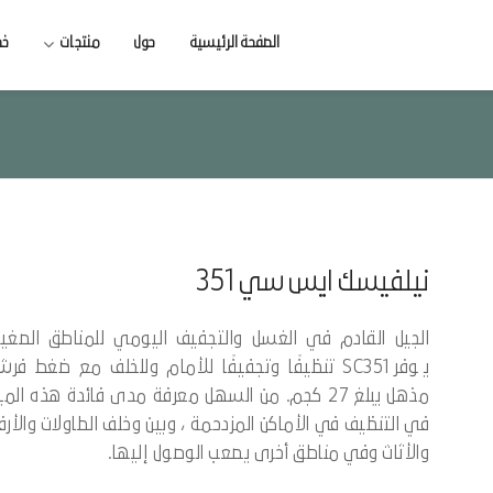
الصفحة الرئيسية
حول
منتجات
خد
نيلفيسك ايس سي 351
الجيل القادم في الغسل والتجفيف اليومي للمناطق الصغير
يوفر SC351 تنظيفًا وتجفيفًا للأمام وللخلف مع ضغط فرش
مذهل يبلغ 27 كجم. من السهل معرفة مدى فائدة هذه المي
في التنظيف في الأماكن المزدحمة ، وبين وخلف الطاولات والأر
والأثاث وفي مناطق أخرى يصعب الوصول إليها.