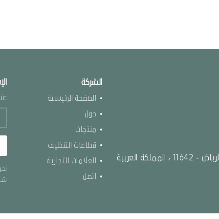
الشركة
الإ
عنو
الصفحة الرئيسية
حول
منتجات
قطاعات التنظيف
طريق الملك عبد العزيز ، الورود ص.ب 87096 الرياض - 11642 ، المملكة العربية
العلامات التجارية
نحن
اتصل
شرك