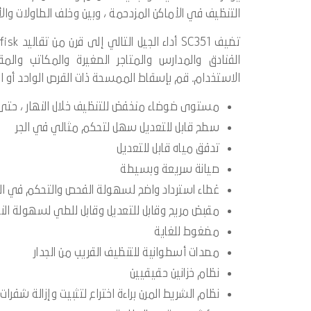
التنظيف في الأماكن المزدحمة ، وبين وخلف الطاولات وا
الاستخدام. قم بإسقاط الممسحة ذات القرص الواحد أو الآلات الث
مستوى ضوضاء منخفض للتنظيف خلال النهار ، حتى
سطح قابل للتعديل سهل لتحكم مثالي في الجر
تدفق مياه قابل للتعديل
صيانة سريعة وبسيطة
غطاء استرداد واضح لسهولة الفحص والتحكم في ا
مقبض مريح وقابل للتعديل وقابل للطي لسهولة النق
مضغوط للغاية
مصدات أسطوانية للتنظيف القريب من الجدار
نظام خزانين حقيقيين
نظام الشريط المرن براءة اختراع لتثبيت وإزالة شف