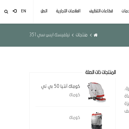
مات
قطاعات التنظيف
العلامات التجارية
اتصل
EN
منتجات
نيلفيسك ايس سي 351
المنتجات ذات الصلة
كوماك أنتيا 50 بي تي
ة.
كوماك
اة
زة
فف
كوماك