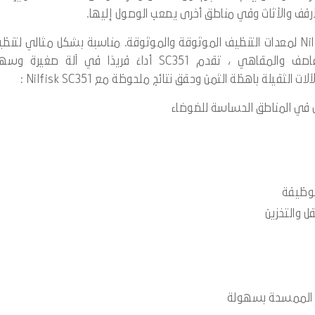
لأرفف والأثاث وفي مناطق أخرى يصعب الوصول إليها.
تضيف SC351 أداء الجيل التالي إلى قرن من تقاليد Nilfisk لمعدات التنظيف الموثوقة والموثوقة. مناسبة بشكل مثالي لت
الفنادق والمدارس والمتاجر الصغيرة والمكاتب والمقاصف والمقاهي ، تقدم SC351 أداءً فريدًا في آلة صغيرة
قيلة باهظة الثمن وحقق نتائج ملحوظة مع Nilfisk SC351 :
 في المناطق الحساسة للضوضاء
لوظيفة
ل والتخزين
رات الممسحة بسهولة