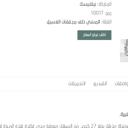
الماركة:
نيلفيسك
رمز: 10017
الفئة:
المشي خلف مجففات الغسيل
اطلب عرض أسعار
واصفات
الفيديو
التحميلات
يرة.
يوفر SC351 تنظيفًا وتجفيفًا للأمام وللخلف مع ضغط فرشاة مذهل يبلغ 27 كجم. من السهل معرفة مدى فائدة هذه المي