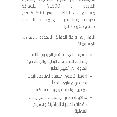
الفريدة لـ VL500 بالشراكة
مع عملاء Nilfisk . يتوفر VL500 في
تكوينات مختلفة وأحجام مختلفة للحاويات
؛ 35 و 55 و 75 لترًا .
انتقل إلى ورقة الحقائق المحددة لمزيد من
المعلومات.
يسمح نظام الترشيح المزدوج للآلة
بتنظيف التطبيقات الرطبة والجافة دون
الحاجة إلى تغيير الفلتر
موصل خرطوم متعدد المنافذ ، أنبوب
فولاذي مقاوم للصدأ
، مخزن للملحقات وموقف فوهة
سهولة تغيير المرشحات برأس محرك
مفصلي لحماية الماكينة وتسريع
العملية