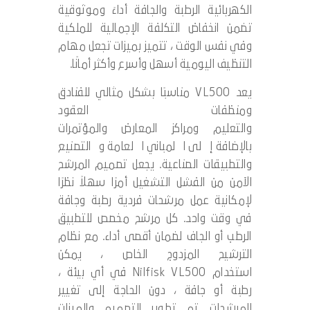
الكهربائية الرطبة والجافة أداءً وموثوقية
تضمن انخفاض التكلفة الإجمالية للملكية
وفي نفس الوقت ، تتميز بميزات تجعل مهام
التنظيف اليومية أسهل وأسرع وأكثر أمانًا.
يعد VL500 مناسبًا بشكل مثالي للفنادق
ومنظفات العقود
والتعليم ومراكز المعارض والمؤتمرات
بالإضافة إلى المباني العامة والتصنيع
والتطبيقات الصناعية. يجعل تصميم المرشح
الآمن من الفشل التشغيل أمرًا سهلاً نظرًا
لإمكانية عمل مرشحات فردية رطبة وجافة
في وقت واحد. كل مرشح مخصص للتطبيق
الرطب أو الجاف لضمان أقصى أداء. مع نظام
الترشيح المزدوج الخاص ، يمكن
استخدام Nilfisk VL500 في أي بيئة ،
رطبة أو جافة ، دون الحاجة إلى تغيير
المرشحات. تم تطوير التصميم والميزات