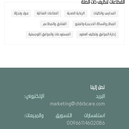
القطاعات تنظيف ذات الصلة
المدارس والكليات
الرعاية الصحية
الصناعات الغذائية
مول وتجزئة
المطار والسكك الحديدية والمترو
الفنادق والمطاعم
إدارة المرافق وتنظيف العقود
المستودعات والمرافق اللوجستية
تصل إلينا
البريد الإلكتروني:
marketing@chbibcare.com
استفسارات التسويق والمبيعات:
00966114602086