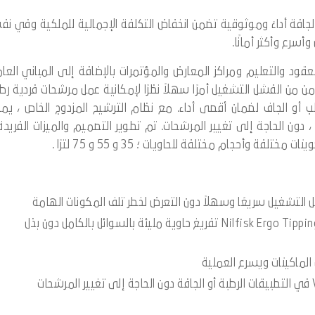
ية الرطبة والجافة أداءً وموثوقية تضمن انخفاض التكلفة الإجمالية للملكية وفي ن
سرع وأكثر أمانًا.
ات العقود والتعليم ومراكز المعارض والمؤتمرات بالإضافة إلى المباني العا
من من الفشل التشغيل أمرًا سهلاً نظرًا لإمكانية عمل مرشحات فردية رط
و الجاف لضمان أقصى أداء. مع نظام الترشيح المزدوج الخاص ، يم
، رطبة أو جافة ، دون الحاجة إلى تغيير المرشحات. تم تطوير التصميم والميزات الفريدة 
عل التشغيل سريعًا وسهلاً دون التعرض لخطر تلف المكونات الهامة
من خلال نقل الوزن أثناء رفع الحاوية ، يتيح لك نظام Nilfisk Ergo Tipping تفريغ حاوية مليئة بالسوائل بالكامل دون بذل
الماكينات ويسرع العملية