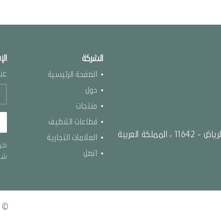
الشركة
الإ
عنو
الصفحة الرئيسية
حول
منتجات
قطاعات التنظيف
طريق الملك عبد العزيز ، الورود ص.ب 87096 الرياض - 11642 ، المملكة العربية
العلامات التجارية
نحن
اتصل
شرك
© 2020