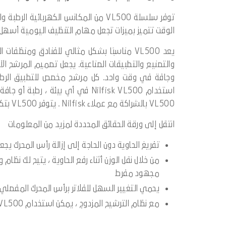
توفر سلسلة VL500 من المكانس الكهربائ
الوقت تتميز بميزات تجعل مهام التنظيف اليومية أسهل وأ
يعد VL500 مناسبًا بشكل مثالي للفنادق ومنظف
والتصنيع والتطبيقات الصناعية. يجعل تصميم المرشح الآ
وجافة في وقت واحد. كل مرشح مخصص للتطبيق الرطب أ
استخدام Nilfisk VL500 في أي بيئة 
VL500 بالشراكة مع عملاء Nilfisk . يتوفر VL500 بتكوينات مختلفة وأحجام مختلفة للحاويات ؛ 35 و 55 و 75 لترًا .
انتقل إلى ورقة الحقائق المحددة لمزيد من المعلومات
تفريغ الحاوية دون الحاجة إلى إزالة رأس المحرك يج
مجهود مفرط
يحمي التغيير السهل للفلاتر برأس المحرك المفصلي 
مع نظام الترشيح المزدوج ، يمكن استخدام VL500 في التطبيقات الرطبة أو الجافة دون الحاجة إلى تغيير المرشحات