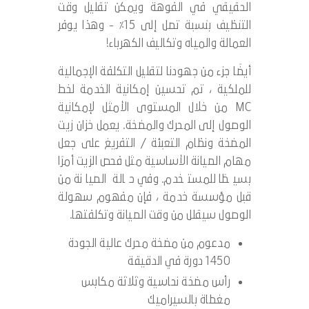
الحقيقي في الفوهة ويمكن تقليل وقت
التنظيف بنسبة تصل إلى 15٪ - وهذا يوفر
العمالة والمياه وتكاليف الكهرباء!
أيضًا جزء من جهودنا لتقليل التكلفة الإجمالية
للملكية ، تم تحسين إمكانية الخدمة لخط
MC من خلال المستوى الأمثل لإمكانية
الوصول إلى المحرك والمضخة. يعمل خزان زيت
المضخة ونظام التعبئة / التفريغ على جعل
مهام الصيانة الأساسية مثل فحص الزيت أمرًا
بسيطًا للمستخدم. وفي حالة الصيانة من
قبل مؤسسة خدمة ، فإن مفهوم سهولة
الوصول سيقلل من وقت الصيانة وتكلفتها.
مدعوم من مضخة محرك عالية الجودة
1450 دورة في الدقيقة
رأس مضخة نحاسية وثلاثة مكابس
مغطاة بالسيراميك