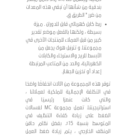
بندقية من شأنها أن تبقي هذه المعدات
من ضرر " الطريق ق.
ربط كابل كهربائي قابل للدوران . ميزة
بسيطة ، ولكنها بالفعل موضع تقدير
كبير من قبل العملاء للمنتجات الأخرى في
مجموعتنا. و تثرنبل هوك يجعل من
الأبسط للريح والاسترخاء والكابلات
الكهربائية، والحد من المتاعب المرتبطة
إعداد أو تخزين الجهاز.
توفر هذه المجموعة من الآلات انخفاضًا واضحًا
في التكلفة الإجمالية للملكية لعملائنا ،
والتي كانت عنصرًا رئيسيًا في
استراتيجيتنا. تعمل مجموعة MC لغسالات
الضغط على زيادة كفاءة التنظيف في
المتوسط ​​بنسبة 15٪. بفضل نظام حاقن
المنظف الخارجي ، يتم زيادة ضغط العمل