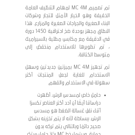
تم تصميم MC 4M لمهام التنظيف العامة
الخفيفة وهو الخيار الأمثل للتجار وشركات
البناء الصغيرة والجراجات الصغيرة والمزارع. هذا
النطاق مجهز بوحدة ضخ احترافية 1450 دورة
في الدقيقة مع مكابس مطلية بالسيراميك
، تم تطويرها للاستخدام منخفض إلى
متوسط ​​الكثافة.
تم تجهيز MC 4M بميزتين جديدتين وسهل
الاستخدام للغاية لجعل المنتجات أكثر
سهولة في الاستخدام والفهم.
حامل خاص لمسدس الرش. أظهرت
دراساتنا أيضًا أن أحد أكثر العناصر تكسرًا
أثناء نقل غسالة الضغط هو مسدس
الرش. ببساطة لأنه لا يتم تخزينه بشكل
صحيح دائمًا وبالتالي يتم تركه بدون
حماية. ويشمل خط MC رذاذ حامل مبتكر