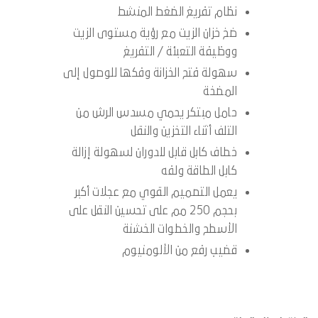
نظام تفريغ الضغط المنشط
ضخ خزان الزيت مع رؤية مستوى الزيت
ووظيفة التعبئة / التفريغ
سهولة فتح الخزانة وفكها للوصول إلى
المضخة
حامل مبتكر يحمي مسدس الرش من
التلف أثناء التخزين والنقل
خطاف كابل قابل للدوران لسهولة إزالة
كابل الطاقة ولفه
يعمل التصميم القوي مع عجلات أكبر
بحجم 250 مم على تحسين النقل على
الأسطح والخطوات الخشنة
قضيب رفع من الألومنيوم