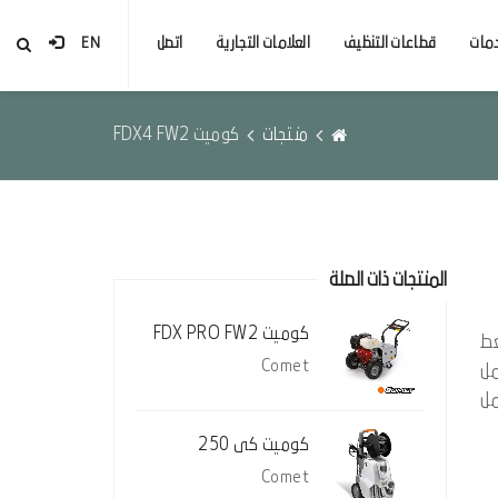
مات
قطاعات التنظيف
العلامات التجارية
اتصل
EN
منتجات
كوميت FDX4 FW2
المنتجات ذات الصلة
كوميت FDX PRO FW2
 عجلة ضغط
Comet
تعمل
مل
كوميت كى 250
Comet