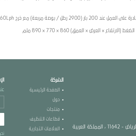
فاع × العرض × العمق) 860 × 770 × 890 ملم
الشركة
الإ
عنو
الصفحة الرئيسية
حول
منتجات
قطاعات التنظيف
طريق الملك عبد العزيز ، الورود ص.ب 87096 الرياض - 11642 ، المملكة العربية
العلامات التجارية
نحن