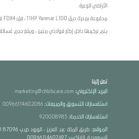
الأراضي الوعرة.
مدفوعة بمحرك ديزل 11HP Yanmar L100 ، فإن FDX4 قادرة على العمل عند 200 بار (2900 رطل / بوصة مربعة) مع خرج 960Lph
يتم تركيبها داخل إطار فولاذي متين ، ويبلغ حجم غسالة الضغط (الارت
تصل إلينا
البريد الإلكتروني:
marketing@chbibcare.com
استفسارات التسويق والمبيعات:
00966114602086
استفسارات الخدمة:
920008985
الموقع:
السعودية. الفاكس: 00966114607697