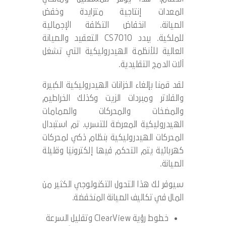
المعدات إنتاجية متزايدة وخفض
الصيانة. انخفاض التكلفة الإجمالية
للملكية. يبدد CS7010 التعقيد والصيانة
العالية للأنظمة الهيدروليكية التي تشغل
آلات الدمج التقليدية.
لقد قمنا بإلغاء الخزانات الهيدروليكية الكبيرة
والفلاتر ومبردات الزيت وكذلك الخراطيم
والمضخات والمحركات والصمامات
الهيدروليكية المعرضة للتسرب. تم استبدال
المحركات الهيدروليكية بنظام ذكي لمحركات
كهربائية يتم التحكم فيها إلكترونيًا وقليلة
الصيانة.
سيوفر لك هذا التحول التكنولوجي الكثير من
المال في تكاليف الصيانة المنخفضة.
خطوط رؤية ClearView وتقليل السرعة