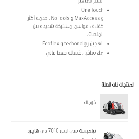
الفلتر المتغير
OneTouch
و MaxAccess و NoTools . خدمة أكثر
كفاءة ، قواسم مشتركة شديدة بين
المنصات.
الهجين techonolgy و Ecoflex
ماء ساخن ، غسالة ضغط عالي
المنتجات ذات الصلة
كوماك
نيلفيسك سي ايس 7010 دي هايبرد