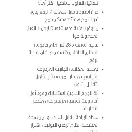
تلقائيًا بالتناوب لتشغيل أكثر أمانًا
خزان استرداد قابل للإمالة / الرفع بدون
أدوات مع SmartFlow مدمج
متوفر بتقنية DustGuard لإخماد الغبار
المحمولة جواً
عالية السعة 285 لتر أمام قادوس
الحطام الجافة مكنسة مع نظام عالية
الرفع
تمسح المكانس الجانبية المزدوجة
القياسية مسار الممسحة بالكامل
لتقليل التلوث
آلة الجمع الهجين. استهلاك وقود أقل ،
أقل. وقت تشغيل مرتفع على متغير
البطارية.
سطح الإزاحة القابل للسحب والممسحة
المنفصلة. نظام تركيب التوليد ، اهتزاز