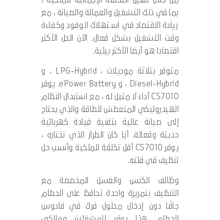
من خلال تقليل التكلفة الإجمالية للملكية ،
بما في ذلك التشغيل والعمالة والصيانة ، مع
زيادة الاقتصاد في استهلاك الوقود وكفاءة
وقت التشغيل بشكل فعال. الآن الحل الأكثر
اقتصادا هو أيضا الأكثر بيئية.
متوفر بثلاثة موديلات ، LPG-Hybrid ، و
Diesel-Hybrid ، و ePower Battery. يوفر
CS7010 أداءً لا مثيل له ، مع استبدال النظام
الهيدروليكي المتعطش للطاقة والذي يحتاج
إلى صيانة عالية بتقنية قيادة كهربائية
حديثة وفعالة. أيًا كان الطراز الذي تختاره ،
يوفر CS7010 أقل تكلفة للملكية وأنسب حل
تنظيف في فئته.
وظائف الكنس والغسل المخصصة مع
التنظيف بتمريرة واحدة تحافظ على الحطام
جافًا دون إدخال محلول فرك في قادوس
الحطام. هذا يوفر للمشغلين ومالكي